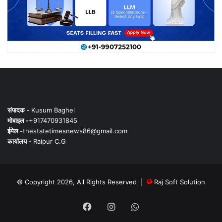
संपादक -
Kusum Baghel
मोबाइल -
+917470931845
ईमेल -
thestatetimesnews86@gmail.com
कार्यालय -
Raipur C.G
© Copyright 2026, All Rights Reserved |
Raj Soft Solution
Facebook
Instagram
WhatsApp