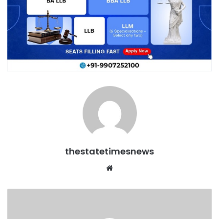
thestatetimesnews
Website
राजिम
कुंभ
की