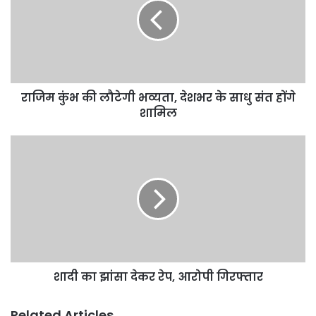
लौटेगी
भव्यता,
देशभर
के
साधु
संत
राजिम कुंभ की लौटेगी भव्यता, देशभर के साधु संत होंगे
होंगे
शामिल
शामिल
शादी
का
झांसा
देकर
रेप,
आरोपी
गिरफ्तार
शादी का झांसा देकर रेप, आरोपी गिरफ्तार
Related Articles