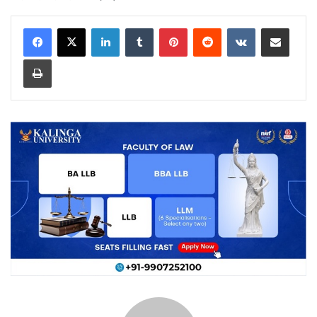
LinkedIn
Tumblr
Pinterest
Reddit
VKontakte
Share via Email
Print