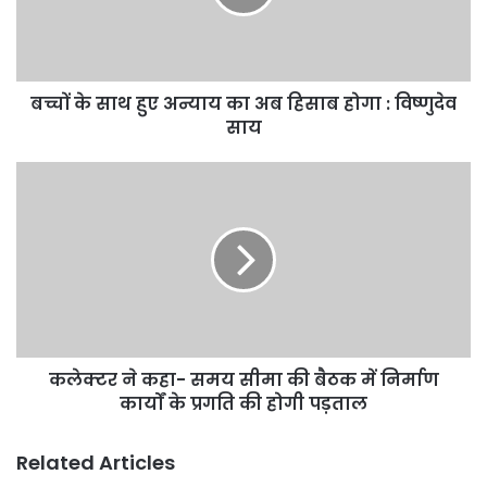
का
अब
हिसाब
होगा
बच्चों के साथ हुए अन्याय का अब हिसाब होगा : विष्णुदेव
:
विष्णुदेव
साय
साय
कलेक्टर
ने
कहा-
समय
सीमा
की
बैठक
में
निर्माण
कलेक्टर ने कहा- समय सीमा की बैठक में निर्माण
कार्यों
के
कार्यों के प्रगति की होगी पड़ताल
प्रगति
की
Related Articles
होगी