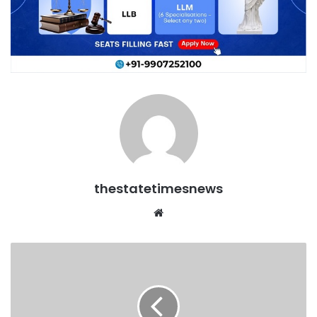
thestatetimesnews
Website
बच्चों
के
साथ
हुए
अन्याय