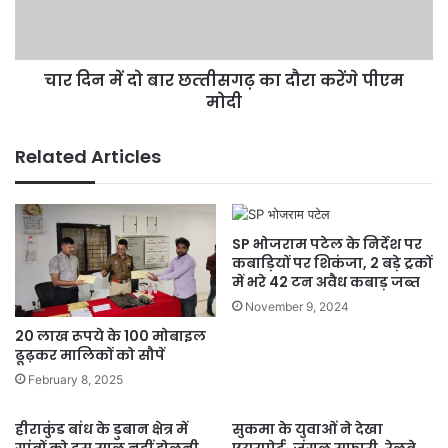
का
दौरा
करेंगे
चार दिन में दो बार छत्‍तीसगढ़ का दौरा करेंगे पीएम
पीएम
मोदी
मोदी
Related Articles
SP भोजराम पटेल के निर्देश पर
कबाड़ियों पर शिकंजा, 2 बड़े ट्रकों
में भरे 42 टन अवैध कबाड़ जब्त
November 9, 2024
20 लाख रूपये के 100 मोबाइल
ढूढ़कर मालिकों को सौपें
February 8, 2025
हीराकुंड बांध के डुबान क्षेत्र में
सुकमा के युवाओं ने देखा