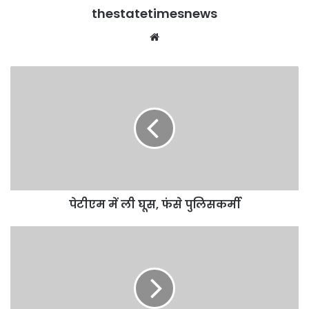
thestatetimesnews
Website
पेटीएम
में
ली
घूस,
फंसे
पुलिसकर्मी
पेटीएम में ली घूस, फंसे पुलिसकर्मी
चार
दिन
में
दो
बार
छत्‍तीसगढ़