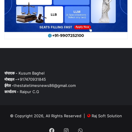
संपादक -
Kusum Baghel
मोबाइल -
+917470931845
ईमेल -
thestatetimesnews86@gmail.com
कार्यालय -
Raipur C.G
© Copyright 2026, All Rights Reserved |
Raj Soft Solution
Facebook
Instagram
WhatsApp