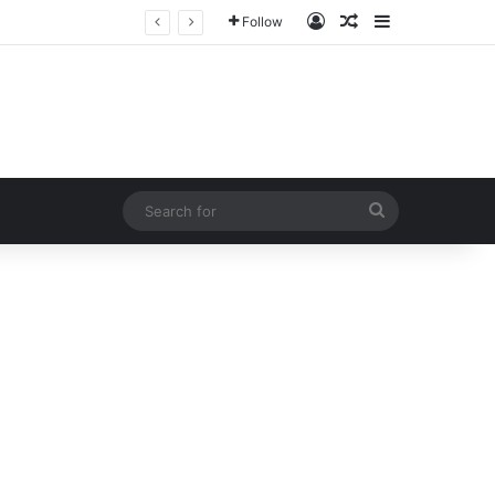
Log In
Random Article
Sidebar
Follow
Search
for