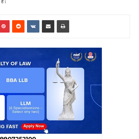
हैं।
mblr
Pinterest
Reddit
VKontakte
Share via Email
Print