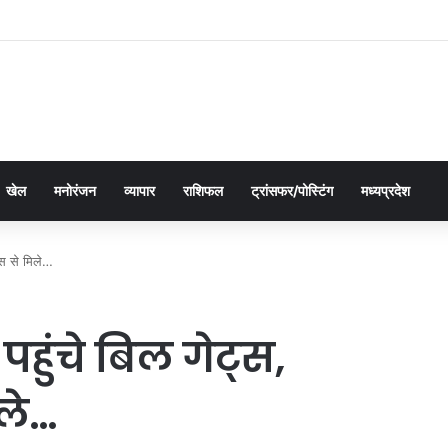
द्यालय ने इंडक्शन प्रोग्राम 2026 का सफलतापूर्वक आयोजन
खेल
मनोरंजन
व्यापार
राशिफल
ट्रांसफर/पोस्टिंग
मध्यप्रदेश
दास से मिले…
र पहुंचे बिल गेट्स,
िले…