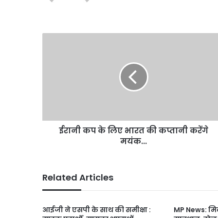
ईरानी
कप
के
लिए
भारत
की
कप्तानी
करेंगे
मयंक...
ईरानी कप के लिए भारत की कप्तानी करेंगे
मयंक...
Related Articles
आईजी ने एसपी के साथ की समीक्षा :
MP News: मिला