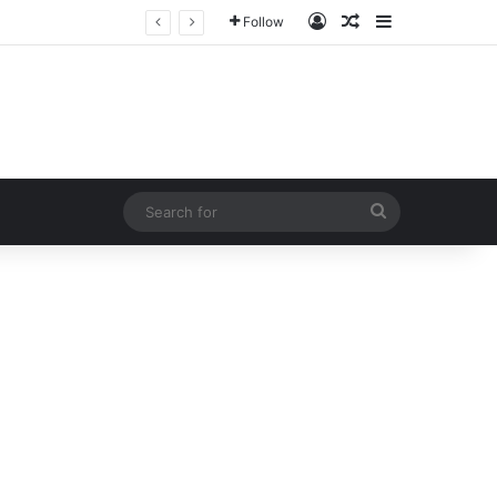
Log In
Random Article
Sidebar
Follow
Search
for