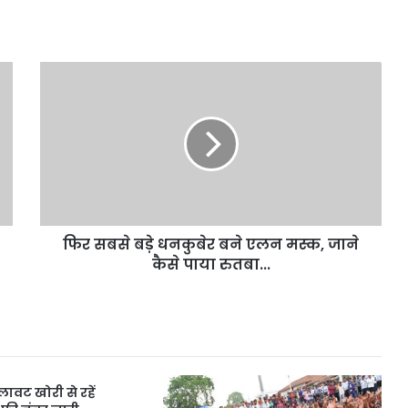
फिर
सबसे
बड़े
धनकुबेर
बने
एलन
मस्‍क,
जाने
कैसे
फिर सबसे बड़े धनकुबेर बने एलन मस्‍क, जाने
पाया
रुतबा...
कैसे पाया रुतबा...
वट खोरी से रहें