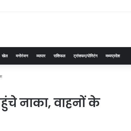
में पहुँची महतारी वंदन योजना की 30वीं किस्त, 630.55 करोड़ रुपये ट्रांसफर
खेल
मनोरंजन
व्यापार
राशिफल
ट्रांसफर/पोस्टिंग
मध्यप्रदेश
ेश
ंचे नाका, वाहनों के