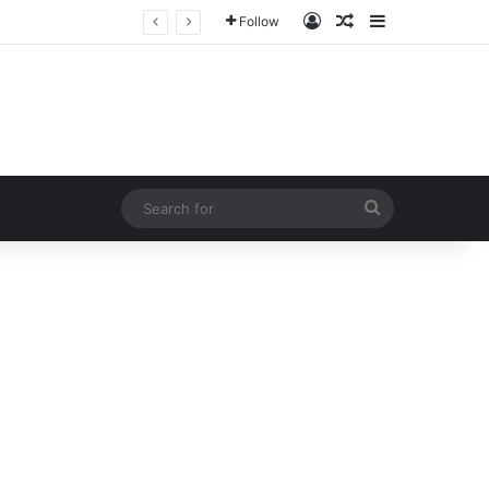
Log In
Random Article
Sidebar
Follow
Search
for