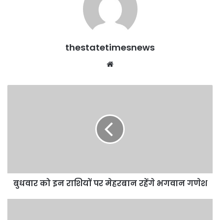
thestatetimesnews
Website
बुधवार
को
इन
राशियों
पर
मेहरबान
रहेंगे
भगवान
गणेश
बुधवार को इन राशियों पर मेहरबान रहेंगे भगवान गणेश
एनएमडीसी
ने