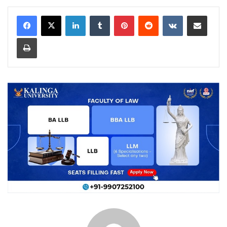
LinkedIn
Tumblr
Pinterest
Reddit
VKontakte
Share via Email
Print