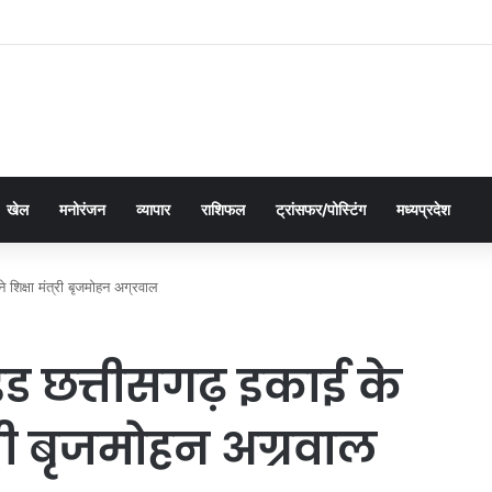
द्यालय ने इंडक्शन प्रोग्राम 2026 का सफलतापूर्वक आयोजन
खेल
मनोरंजन
व्यापार
राशिफल
ट्रांसफर/पोस्टिंग
मध्यप्रदेश
 शिक्षा मंत्री बृजमोहन अग्रवाल
इड छत्तीसगढ़ इकाई के
त्री बृजमोहन अग्रवाल