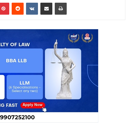
mblr
Pinterest
Reddit
VKontakte
Share via Email
Print