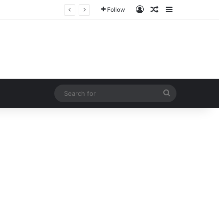
Log In
Random Article
Sidebar
Follow
Search
for