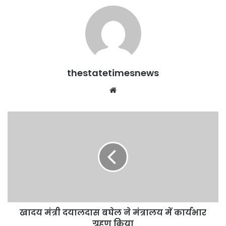
thestatetimesnews
Website
खादय
मंत्री
दयालदास
बघेल
ने
मंत्रालय
में
कार्यभार
ग्रहण
खादय मंत्री दयालदास बघेल ने मंत्रालय में कार्यभार
किया
ग्रहण किया