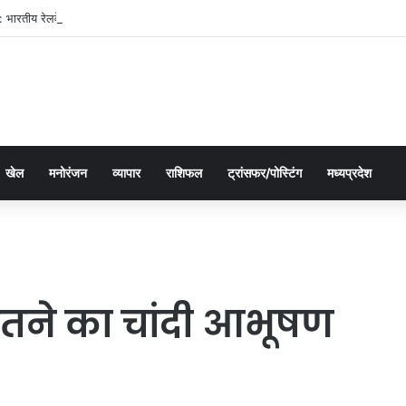
भारतीय रेलवे में यात्री आरक्षण के चार दशक
खेल
मनोरंजन
व्यापार
राशिफल
ट्रांसफर/पोस्टिंग
मध्यप्रदेश
 इतने का चांदी आभूषण