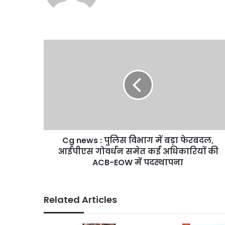
Cg
news
:
पुलिस
विभाग
में
बड़ा
फेरबदल,
आईपीएस
Cg news : पुलिस विभाग में बड़ा फेरबदल,
गोवर्धन
समेत
आईपीएस गोवर्धन समेत कई अधिकारियों की
कई
ACB-EOW में पदस्थापना
अधिकारियों
की
ACB-
Related Articles
EOW
में
पदस्थापना