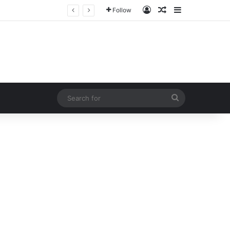
Log In
Random Article
Sidebar
Follow
Search
for