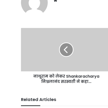
Website
नाथूराम
को
लेकर
Shankaracharya
निश्चलानंद
सरस्वती
ने
कहा...
नाथूराम को लेकर Shankaracharya
निश्चलानंद सरस्वती ने कहा...
Related Articles