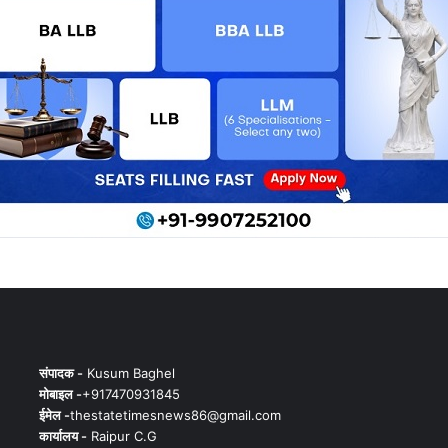
संपादक -
Kusum Baghel
मोबाइल -
+917470931845
ईमेल -
thestatetimesnews86@gmail.com
कार्यालय -
Raipur C.G