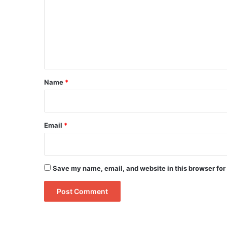
m
m
e
n
t
*
Name
*
Email
*
Save my name, email, and website in this browser for