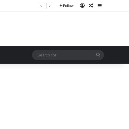
Log In
Random Article
Sidebar
Follow
Search
for