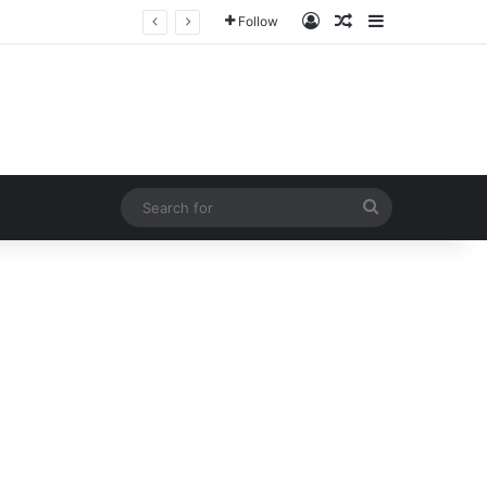
Log In
Random Article
Sidebar
Follow
Search
for