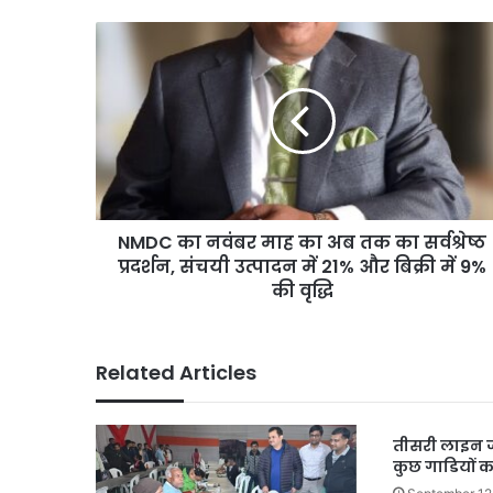
NMDC
का
नवंबर
माह
का
अब
तक
का
सर्वश्रेष्ठ
NMDC का नवंबर माह का अब तक का सर्वश्रेष्ठ
प्रदर्शन,
संचयी
प्रदर्शन, संचयी उत्पादन में 21% और बिक्री में 9%
उत्पादन
की वृद्धि
में
21%
और
Related Articles
बिक्री
में
9%
तीसरी लाइन जो
की
कुछ गाडियों 
वृद्धि