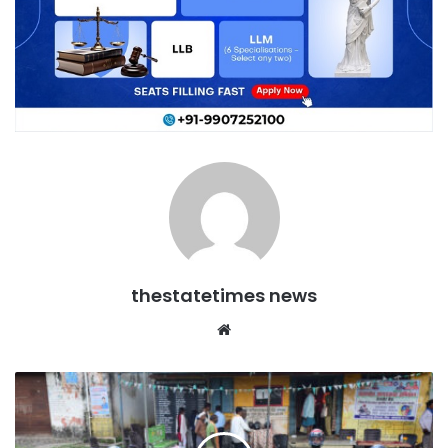
thestatetimes news
Website
कोंडागांव
जिले
में
हेलमेट