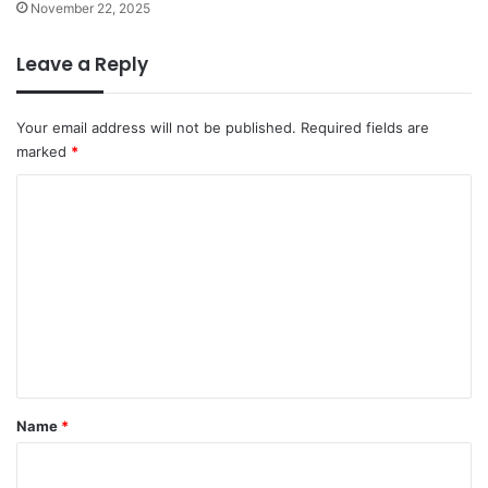
November 22, 2025
Leave a Reply
Your email address will not be published.
Required fields are
marked
*
C
o
m
m
e
n
t
*
Name
*