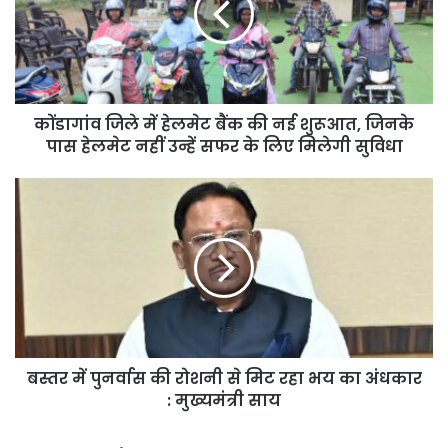
बैंक
की
नई
शुरूआत,
जिनके
कोंडागांव जिले में हेलमेट बैंक की नई शुरूआत, जिनके
पास
हेलमेट
पास हेलमेट नहीं उन्हें सफर के लिए मिलेगी सुविधा
नहीं
उन्हें
बस्तर
सफर
में
के
पुनर्वास
लिए
की
मिलेगी
रोशनी
सुविधा
से
मिट
रहा
भय
बस्तर में पुनर्वास की रोशनी से मिट रहा भय का अंधकार
का
अंधकार
: मुख्यमंत्री साय
:
मुख्यमंत्री