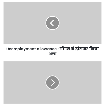
Unemployment
allowance
:
सीएम
ने
ट्रांसफर
किया
भत्ता
Unemployment allowance : सीएम ने ट्रांसफर किया
भत्ता
Environment
Protection
:
12
लाख
लोगों
ने
शपथ
लेकर