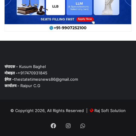
संपादक -
Kusum Baghel
मोबाइल -
+917470931845
ईमेल -
thestatetimesnews86@gmail.com
कार्यालय -
Raipur C.G
© Copyright 2026, All Rights Reserved |
Raj Soft Solution
Facebook
Instagram
WhatsApp