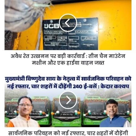
रेत
उत्खनन
पर
बड़ी
कार्रवाई
:
तीन
चैन
अवैध रेत उत्खनन पर बड़ी कार्रवाई : तीन चैन माउंटेन
माउंटेन
मशीन
मशीन और एक हाईवा वाहन जब्त
और
एक
सार्वजनिक
हाईवा
परिवहन
वाहन
को
जब्त
नई
रफ्तार,
चार
शहरों
में
दौड़ेंगी
सार्वजनिक परिवहन को नई रफ्तार, चार शहरों में दौड़ेंगी
240