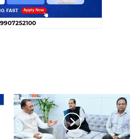
सीएम
साय
से
झारखंड
के
वित्त
मंत्री