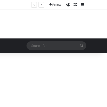
Log In
Random Article
Sidebar
Follow
Search
for