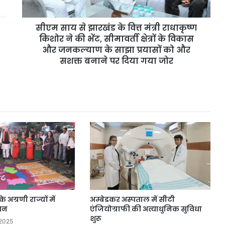
राधाकृष्ण
किशोर
सीएम साय से झारखंड के वित्त मंत्री राधाकृष्ण
ने
की
किशोर ने की भेंट, सीमावर्ती क्षेत्रों के विकास
भेंट,
और जनकल्याण के साझा प्रयासों को और
सीमावर्ती
सशक्त बनाने पर दिया गया जोर
क्षेत्रों
के
विकास
और
जनकल्याण
के
साझा
प्रयासों
को
और
सशक्त
बनाने
पर
 अग्रणी राज्यों में
अम्बेडकर अस्पताल में सीटी
दिया
मन
एंजियोग्राफी की अत्याधुनिक सुविधा
गया
शुरू
2025