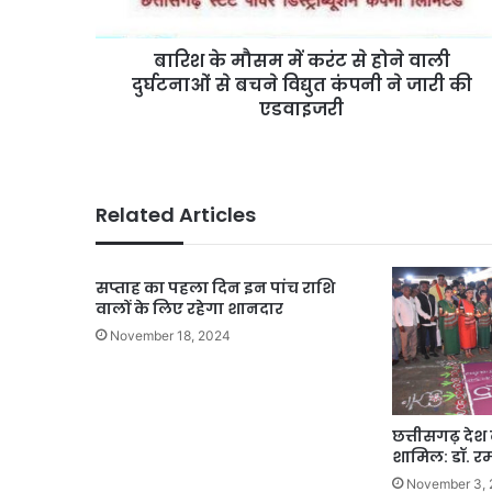
वाली
दुर्घटनाओं
बारिश के मौसम में करंट से होने वाली
से
बचने
दुर्घटनाओं से बचने विद्युत कंपनी ने जारी की
विद्युत
एडवाइजरी
कंपनी
ने
जारी
की
Related Articles
एडवाइजरी
सप्ताह का पहला दिन इन पांच राशि
वालों के लिए रहेगा शानदार
November 18, 2024
छत्तीसगढ़ देश के
शामिल: डॉ. र
November 3, 