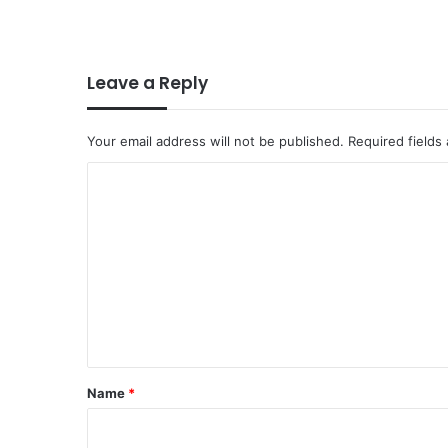
Leave a Reply
Your email address will not be published.
Required fields
C
o
m
m
e
n
t
*
Name
*