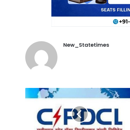
New_Statetimes
बारिश
के
मौसम
में
करंट
से
होने