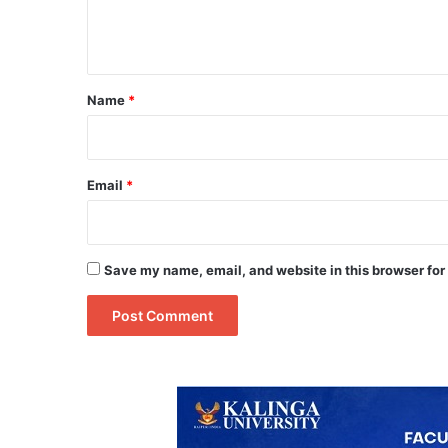
e
n
t
*
Name
*
Email
*
Save my name, email, and website in this browser for