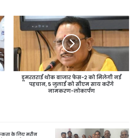
डूमरतराई
थोक
बाजार
फेस-2
को
मिलेगी
नई
पहचान,
5
डूमरतराई थोक बाजार फेस-2 को मिलेगी नई
जुलाई
को
पहचान, 5 जुलाई को सीएम साय करेंगे
सीएम
नामकरण-लोकार्पण
साय
करेंगे
नामकरण-
लोकार्पण
ूकता के लिए मरीन