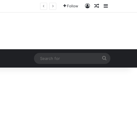
Log In
Random Article
Sidebar
Follow
Search
for