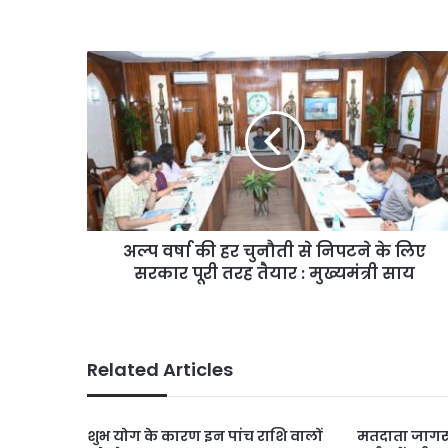
अल्प
वर्षा
की
हर
चुनौती
से
निपटने
के
लिए
अल्प वर्षा की हर चुनौती से निपटने के लिए
सरकार
पूरी
सरकार पूरी तरह तैयार : मुख्यमंत्री साय
तरह
तैयार
:
मुख्यमंत्री
Related Articles
साय
शुभ योग के कारण इन पांच राशि वालों
मतदाता जागर