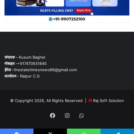
संपादक -
Kusum Baghel
मोबाइल -
+917470931845
ईमेल -
thestatetimesnews86@gmail.com
कार्यालय -
Raipur C.G
© Copyright 2026, All Rights Reserved |
Raj Soft Solution
Facebook
Instagram
WhatsApp