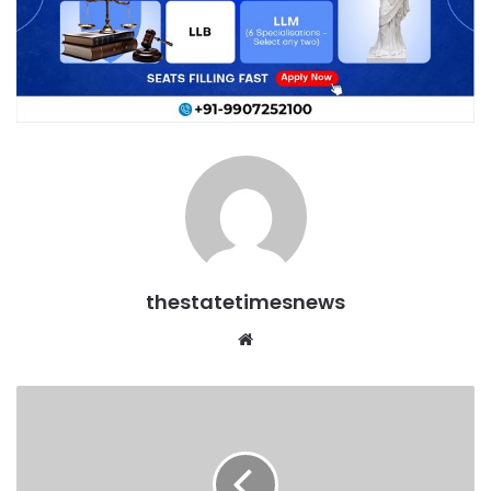
thestatetimesnews
Website
पिछले
साल
इलेक्ट्रिक
वाहनों
की