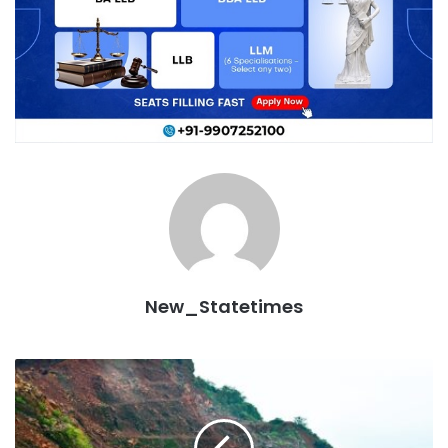
New_Statetimes
एनएमडीसी
ने
पहली
तिमाही