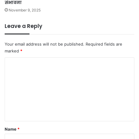
संभावना
November 9, 2025
Leave a Reply
Your email address will not be published.
Required fields are
marked
*
C
o
m
m
e
n
t
*
Name
*