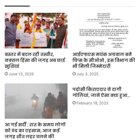
बस्तर में बदल रही तस्वीर,
आईएफएस मयंक अग्रवाल बने
नक्सल हिंसा की जगह अब छाई
चिप्स के सीओओ , इस विभाग की
खुशियां
भी मिली जिम्मेदारी
June 13, 2025
July 3, 2025
पड़ोसी किराएदार ने दागी
गोलियां, जाने ऐसा क्या हुआ…
February 18, 2023
आ गई सर्दी : रात के समय लोगों
को ठंड का एहसास, आज कई
जगह शीत लहर चलने की