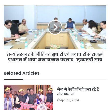
डिजिटल
टिकट
राज्य
के
सरकार
नियम
के
जानना
नीतिगत
भी
सुधारों
है
एवं
जरूरी
नवाचारों
से
राजस्व
राज्य सरकार के नीतिगत सुधारों एवं नवाचारों से राजस्व
प्रशासन
में
प्रशासन में आया सकारात्मक बदलाव : मुख्यमंत्री साय
आया
सकारात्मक
Related Articles
बदलाव
:
मुख्यमंत्री
जेल में कैदियों को करा रहे हैं
साय
योगाभ्यास
April 18, 2024