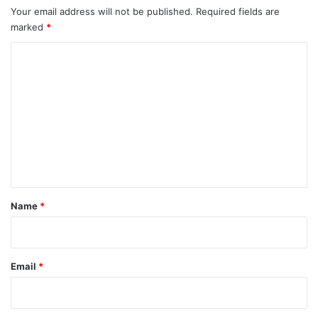
Your email address will not be published.
Required fields are
marked
*
C
o
m
m
e
n
t
*
Name
*
Email
*