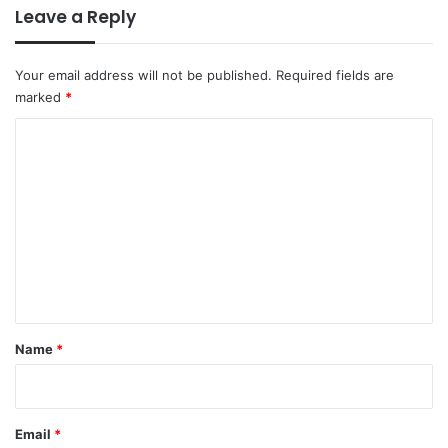
Leave a Reply
Your email address will not be published.
Required fields are
marked
*
C
o
m
m
e
n
t
*
Name
*
Email
*