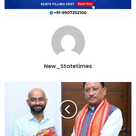
New_Statetimes
तेंदूपत्ता
और
महुआ
संग्रह
से
लेकर
भारतीय
वन
सेवा