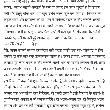
फूंकने के लिए खुद ही कई भाषाओं में डबिंग करने का जिम्मा उठाया है। सोर्स ने
बताया, “ऋषभ साहनी अब्दाली के रोल को लेकर इस कदर जुनूनी हैं कि उन्होंने
हिंदी और तेलुगु दोनों भाषाओं में खुद डबिंग करना शुरू कर दिया है। किरदार की
कड़क वाइब और इमोशन्स को हर भाषा में परफेक्ट रखने के लिए उन्होंने अपनी
आवाज़ के बेस, टोन और बोलने के लहजे पर महीनों मेहनत की है। अब्दाली के लुक
में ऋषभ साहनी का धांसू अवतार फैंस पहले ही देख चुके हैं, और अब थिएटर्स में
उनकी खुद की गरजती हुई आवाज़ सुनना दर्शकों के लिए एक नेक्स्ट-लेवल
एक्सपीरियंस होने वाला है।”
वैसे, ऋषभ साहनी का यह रूप हैरान नहीं करता क्योंकि इस महा-प्रोजेक्ट के लिए
उन्होंने पूरे एक साल तक तलवारबाजी सीखी है। इतना ही नहीं, अब्दाली के किरदार
के साथ पूरा न्याय करने के लिए उन्होंने ‘पश्तो’ भाषा की कड़क ट्रेनिंग भी ली, ताकि
उनके डायलॉग्स एकदम रियल लगें। इतनी तगड़ी फिजिकल और वोकल तैयारी से
साफ है कि ऋषभ साहनी पर्दे पर कोई कसर नहीं छोड़ना चाहते।
इस फिल्म की कहानी में एक और बड़ा सस्पेंस है, जो ऋषभ साहनी का डबल रोल है!
जी हां, फिल्म में ऋषभ साहनी एक तरफ इतिहास के सबसे क्रूर आक्रमणकारी
अहमद शाह अब्दाली के रूप में दिखेंगे, तो दूसरी तरफ वे इसी किरदार के मॉडर्न-डे
पुनर्जन्म वाले अवतार में भी धमाका करेंगे। दो अलग-अलग दौर, दो बिल्कुल अलग
स्वभाव और उस पर कई भाषाओं में खुद डबिंग करना… चुनौती बहुत बड़ी है, लेकिन