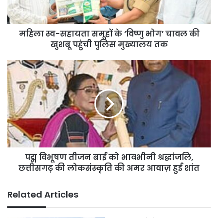
भोग’
चावल
की
महिला स्व-सहायता समूहों के ‘विष्णु भोग’ चावल की
खुशबू
पहुंची
खुशबू पहुंची पुलिस मुख्यालय तक
पुलिस
मुख्यालय
पद्म
तक
विभूषण
तीजन
बाई
को
भावभीनी
श्रद्धांजलि,
छत्तीसगढ़
की
पद्म विभूषण तीजन बाई को भावभीनी श्रद्धांजलि,
लोकसंस्कृति
की
छत्तीसगढ़ की लोकसंस्कृति की अमर आवाज़ हुई शांत
अमर
आवाज़
Related Articles
हुई
शांत