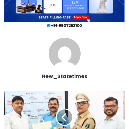
New_Statetimes
महिला
स्व-
सहायता
समूहों
के
‘विष्णु