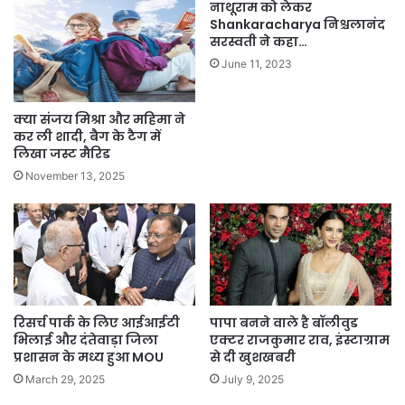
नाथूराम को लेकर
Shankaracharya निश्चलानंद
सरस्वती ने कहा…
June 11, 2023
क्या संजय मिश्रा और महिमा ने
कर ली शादी, बैग के टैग में
लिखा जस्ट मैरिड
November 13, 2025
रिसर्च पार्क के लिए आईआईटी
पापा बनने वाले है बॉलीवुड
भिलाई और दंतेवाड़ा जिला
एक्टर राजकुमार राव, इंस्टाग्राम
प्रशासन के मध्य हुआ MOU
से दी खुशखबरी
March 29, 2025
July 9, 2025