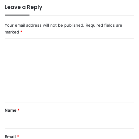
Leave a Reply
Your email address will not be published.
Required fields are
marked
*
C
o
m
m
e
n
t
*
Name
*
Email
*