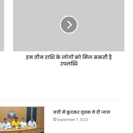
इन
तीन
राशि
के
लोगों
को
मिल
सकती
है
इन तीन राशि के लोगों को मिल सकती है
उपलब्धि
उपलब्धि
नदी में कूदकर युवक ने दी जान
September 7, 2023