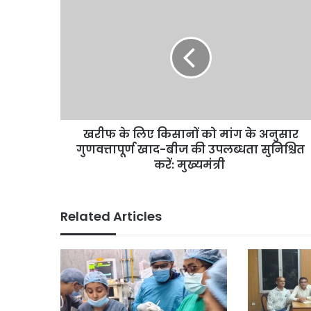
खरीफ
के
लिए
किसानों
को
मांग
के
अनुसार
गुणवत्तापूर्ण
खरीफ के लिए किसानों को मांग के अनुसार
खाद-
बीज
गुणवत्तापूर्ण खाद-बीज की उपलब्धता सुनिश्चित
की
करें: मुख्यमंत्री
उपलब्धता
सुनिश्चित
करें:
Related Articles
मुख्यमंत्री