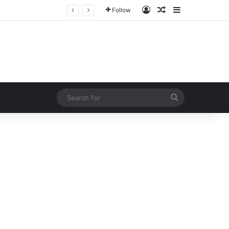
Log In
Random Article
Sidebar
Follow
Search
for