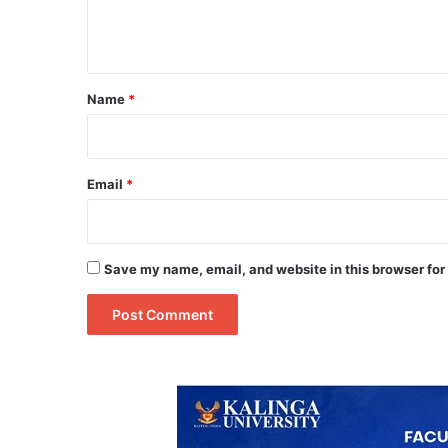
e
n
t
*
Name
*
Email
*
Save my name, email, and website in this browser for