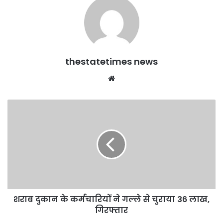
thestatetimes news
Website
शराब
दुकान
के
कर्मचारियों
ने
गल्ले
से
चुराया
36
शराब दुकान के कर्मचारियों ने गल्ले से चुराया 36 लाख,
लाख,
गिरफ्तार
गिरफ्तार