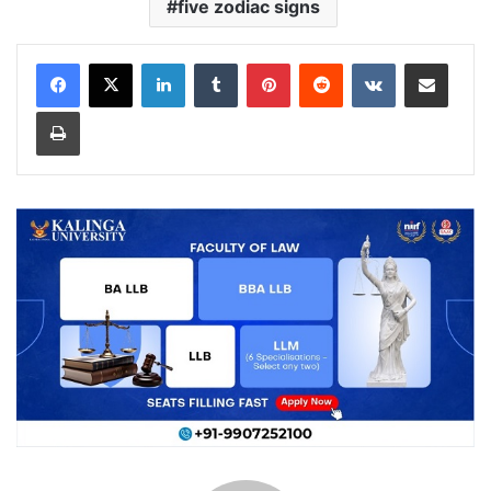
five zodiac signs
LinkedIn
Tumblr
Pinterest
Reddit
VKontakte
Share via Email
Print