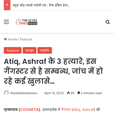
बंदूक छोड़ पकड़ी स्वदेशी राह : मिस इंडिया ईस्ट अनुष्का सोन संग रैंप पर चमकीं पुनर्वासित महिलाएँ
Menu
Se
Home
/
Feature
Feature
क्राइम
राष्ट्रीय
Atiq, Ashraf के 3 हत्यारे, इस
गैंगस्टर से है सम्बन्ध, जांच में हो
रहे कई खुलासे…
thestatetimesnews
April 16, 2023
93
2 minutes read
प्रयागराज (
CGVARTA
).
उत्तरप्रदेश में
गैंगस्टर
(
Atiq, Ashraf
) की