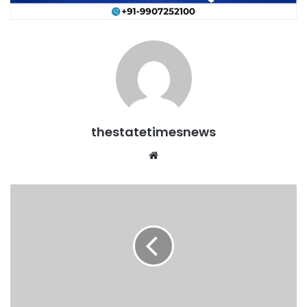
thestatetimesnews
Website
मुझे
भी
Chief
Minister
बनने
की
इच्छा
:
सिंहदेव