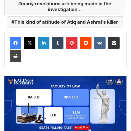
many revelations are being made in the
investigation...
This kind of attitude of Atiq and Ashraf's killer
LinkedIn
Tumblr
Pinterest
Reddit
VKontakte
Share via Email
Print