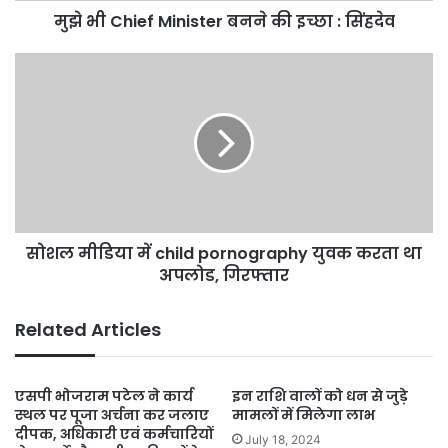
मुझे भी Chief Minister बनने की इच्छा : सिंहदेव
सोशल
मीडिया
में
child
pornography
युवक
करता
था
अपलोड,
सोशल मीडिया में child pornography युवक करता था
गिरफ्तार
अपलोड, गिरफ्तार
Related Articles
एसपी भोजराम पटेल ने कार्य
इन राशि वालों को धन से जुड़े
स्थल पर पूजा अर्चना कर जलाए
मामलों में मिलेगा लाभ
दीपक, अधिकारी एवं कर्मचारियों
July 18, 2024