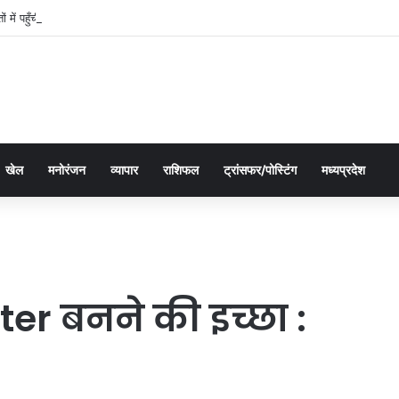
तों में पहुँची महतारी वंदन योजना की 30वीं किस्त, 630.55 करोड़ रुपये ट्रांसफर
खेल
मनोरंजन
व्यापार
राशिफल
ट्रांसफर/पोस्टिंग
मध्यप्रदेश
ter बनने की इच्छा :