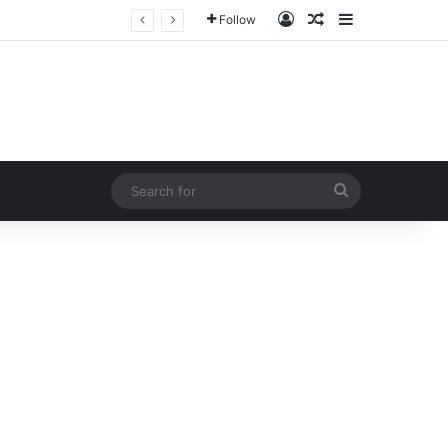
Log In
Random Article
Sidebar
Follow
Search
for