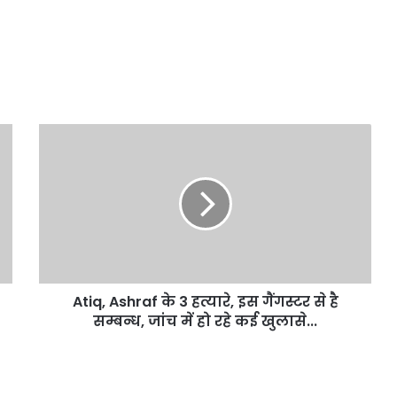
Atiq,
Ashraf
के
3
हत्यारे,
इस
गैंगस्टर
से
है
Atiq, Ashraf के 3 हत्यारे, इस गैंगस्टर से है
सम्बन्ध,
जांच
सम्बन्ध, जांच में हो रहे कई खुलासे...
में
हो
रहे
कई