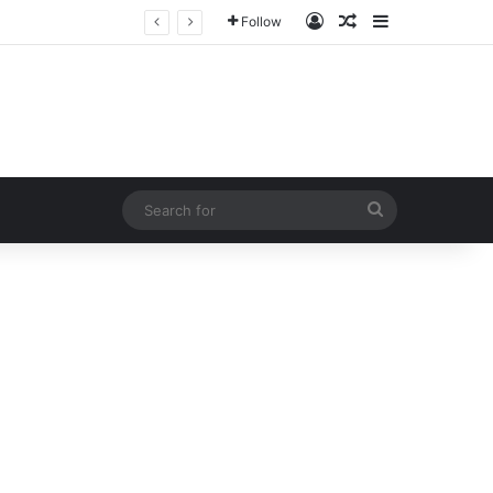
Log In
Random Article
Sidebar
Follow
Search
for