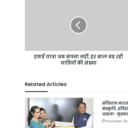
हवाई
यात्रा
अब
सपना
नहीं,
हर
साल
बढ़
रही
हवाई यात्रा अब सपना नहीं, हर साल बढ़ रही
यात्रियों
की
यात्रियों की संख्या
संख्या
Related Articles
संविधान भारत 
संस्कृति, इति
आइना : मुख्यमं
November 26