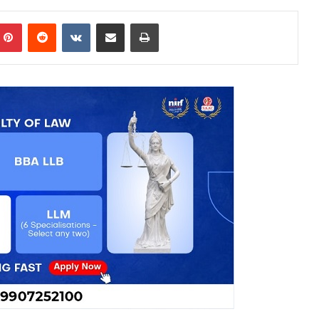
mblr
Pinterest
Reddit
VKontakte
Share via Email
Print