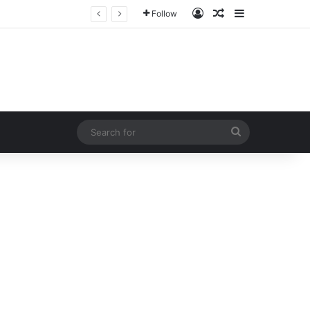
Log In
Random Article
Sidebar
Follow
Search
for