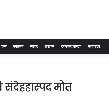
द्यालय ने इंडक्शन प्रोग्राम 2026 का सफलतापूर्वक आयोजन
खेल
मनोरंजन
व्यापार
राशिफल
ट्रांसफर/पोस्टिंग
मध्यप्रदेश
 संदेहहास्पद मौत