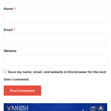
*
Name
*
Email
*
Website
Save my name, email, and website in this browser for the next
time I comment.