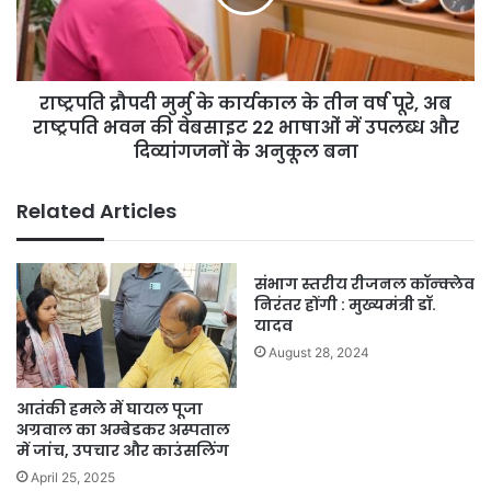
के
तीन
वर्ष
पूरे,
राष्ट्रपति द्रौपदी मुर्मु के कार्यकाल के तीन वर्ष पूरे, अब
अब
राष्ट्रपति
राष्ट्रपति भवन की वेबसाइट 22 भाषाओं में उपलब्ध और
भवन
दिव्यांगजनों के अनुकूल बना
की
वेबसाइट
Related Articles
22
भाषाओं
में
संभाग स्तरीय रीजनल कॉन्क्लेव
उपलब्ध
निरंतर होंगी : मुख्यमंत्री डॉ.
और
यादव
दिव्यांगजनों
August 28, 2024
के
अनुकूल
बना
आतंकी हमले में घायल पूजा
अग्रवाल का अम्बेडकर अस्पताल
में जांच, उपचार और काउंसलिंग
April 25, 2025