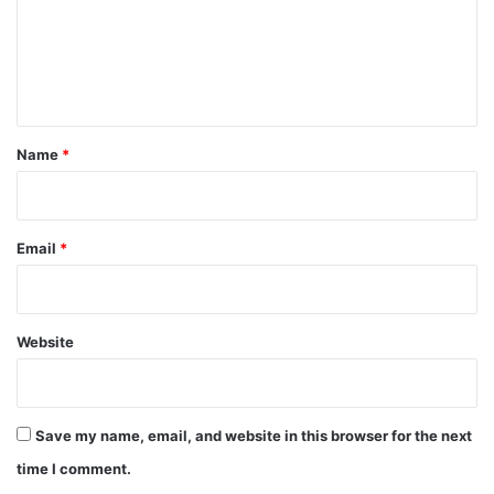
m
e
n
t
*
Name
*
Email
*
Website
Save my name, email, and website in this browser for the next
time I comment.