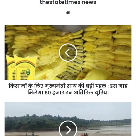
thestatetimes news
Website
किसानों
के
लिए
मुख्यमंत्री
साय
की
बड़ी
पहल
:
किसानों के लिए मुख्यमंत्री साय की बड़ी पहल : इस माह
इस
माह
मिलेगा 60 हजार टन अतिरिक्त यूरिया
मिलेगा
60
नदी
हजार
में
टन
मिला
अतिरिक्त
युवक
यूरिया
का