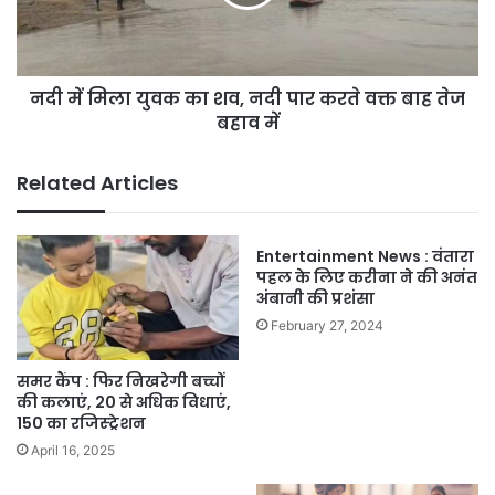
शव,
नदी
पार
करते
नदी में मिला युवक का शव, नदी पार करते वक्त बाह तेज
वक्त
बाह
बहाव में
तेज
बहाव
Related Articles
में
Entertainment News : वंतारा
पहल के लिए करीना ने की अनंत
अंबानी की प्रशंसा
February 27, 2024
समर कैंप : फिर निखरेगी बच्चों
की कलाएं, 20 से अधिक विधाएं,
150 का रजिस्ट्रेशन
April 16, 2025