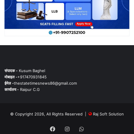
संपादक -
Kusum Baghel
मोबाइल -
+917470931845
ईमेल -
thestatetimesnews86@gmail.com
कार्यालय -
Raipur C.G
© Copyright 2026, All Rights Reserved |
Raj Soft Solution
Facebook
Instagram
WhatsApp