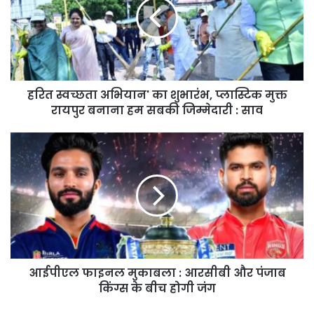
का
शुभारंभ,
प्लास्टिक
मुक्त
रायपुर
बनाना
हरित स्वच्छता अभियान' का शुभारंभ, प्लास्टिक मुक्त
हम
सबकी
रायपुर बनाना हम सबकी जिम्मेदारी : साव
जिम्मेदारी
:
आईपीएल
साव
फाइनल
मुकाबला
:
आरसीबी
और
पंजाब
किंग्स
के
आईपीएल फाइनल मुकाबला : आरसीबी और पंजाब
बीच
होगी
किंग्स के बीच होगी जंग
जंग