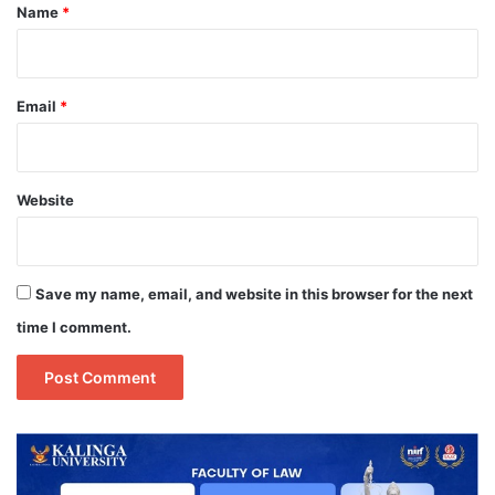
*
Name
*
Email
*
Website
Save my name, email, and website in this browser for the next
time I comment.