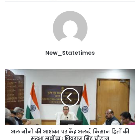
New_Statetimes
अल
नीनो
की
आशंका
पर
केंद्र
अलर्ट,
किसान
हितों
अल नीनो की आशंका पर केंद्र अलर्ट, किसान हितों की
की
सुरक्षा
सुरक्षा सर्वोच्च : शिवराज सिंह चौहान