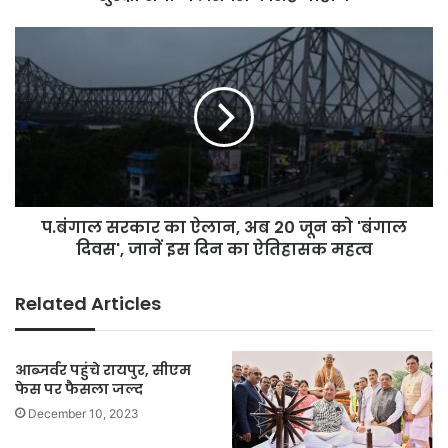
सर्वोच्च
:
प.बंगाल
शिवराज
सरकार
सिंह
का
चौहान
ऐलान,
अब
20
जून
को
'बंगाल
प.बंगाल सरकार का ऐलान, अब 20 जून को 'बंगाल
दिवस',
जानें
दिवस', जानें इस दिन का ऐतिहासक महत्व
इस
दिन
Related Articles
का
ऐतिहासक
महत्व
आब्जर्वर पहुंचे रायपुर, सीएम
फेस पर फैसला जल्द
December 10, 2023