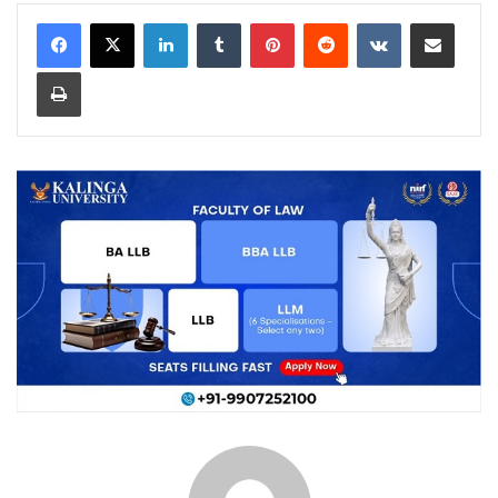
LinkedIn
Tumblr
Pinterest
Reddit
VKontakte
Share via Email
Print