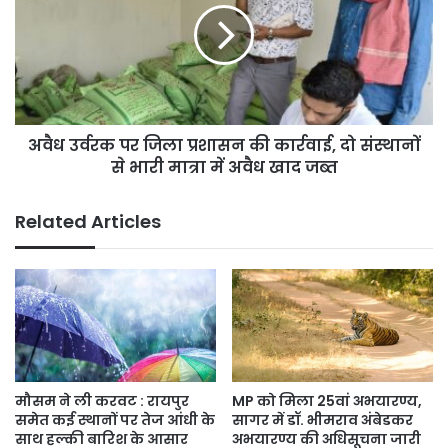
जिला
प्रशासन
की
कार्रवाई,
दो
संस्थानों
अवैध उर्वरक पर जिला प्रशासन की कार्रवाई, दो संस्थानों
से
भारी
से भारी मात्रा में अवैध खाद जब्त
मात्रा
में
Related Articles
अवैध
खाद
जब्त
मौसम ने ली करवट : रायपुर
MP को मिला 25वां अभयारण्य,
समेत कई स्थानों पर तेज आंधी के
सागर में डॉ. भीमराव अंबेडकर
साथ हल्की बारिश के आसार
अभयारण्य की अधिसूचना जारी