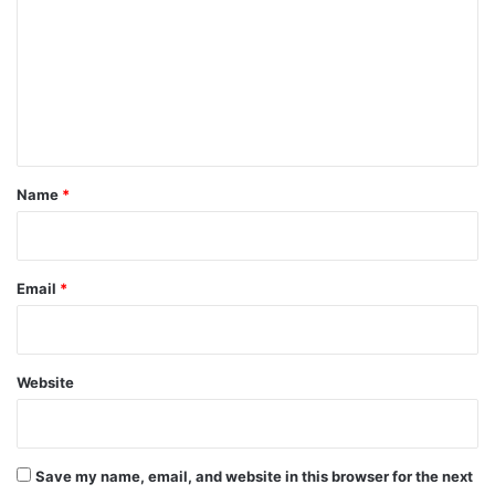
m
m
e
n
t
*
Name
*
Email
*
Website
Save my name, email, and website in this browser for the next