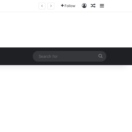
Log In
Random Article
Sidebar
Follow
Search
for