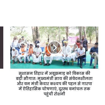
सुशासन
तिहार
में
अबूझमाड़
को
विकास
की
बड़ी
सौगात:
सुशासन तिहार में अबूझमाड़ को विकास की
मुख्यमंत्री
साय
बड़ी सौगात: मुख्यमंत्री साय की संवेदनशीलता
की
और वन मंत्री केदार कश्यप की पहल से गारपा
संवेदनशीलता
में ऐतिहासिक घोषणाएं, दूरस्थ वनांचल तक
और
पहुंची रोशनी
वन
मंत्री