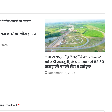
केदार
कश्यप
की
पहल
से
गारपा
िगम ने चौक-चौराहों पर
में
ऐतिहासिक
घोषणाएं,
 2024
दूरस्थ
वनांचल
नवा रायपुर में इलेक्ट्रॉनिक्स क्लस्टर
तक
को बड़ी मजबूती, केंद्र सरकार से ₹22.50
पहुंची
करोड़ की पहली किश्त स्वीकृत
रोशनी
December 18, 2025
 are marked
*