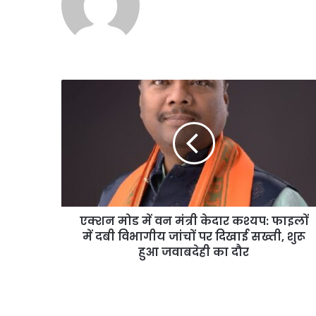
एक्शन
मोड
में
वन
मंत्री
केदार
कश्यप:
फाइलों
में
एक्शन मोड में वन मंत्री केदार कश्यप: फाइलों
दबी
विभागीय
में दबी विभागीय जांचों पर दिखाई सख्ती, शुरू
जांचों
हुआ जवाबदेही का दौर
पर
दिखाई
सख्ती,
शुरू