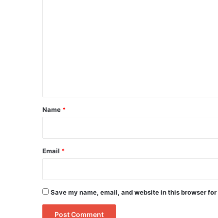
C
o
m
m
e
n
t
*
Name
*
Email
*
Save my name, email, and website in this browser for