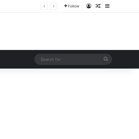
Log In
Random Article
Sidebar
Follow
Search
for