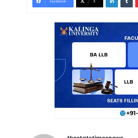
Facebook
X
thestatetimesnews