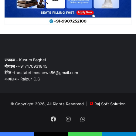
संपादक -
Kusum Baghel
मोबाइल -
+917470931845
ईमेल -
thestatetimesnews86@gmail.com
कार्यालय -
Raipur C.G
© Copyright 2026, All Rights Reserved |
Raj Soft Solution
Facebook
Instagram
WhatsApp