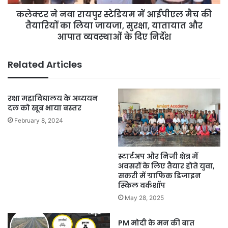
की
कलेक्टर ने नवा रायपुर स्टेडियम में आईपीएल मैच की
तैयारियों
का
तैयारियों का लिया जायजा, सुरक्षा, यातायात और
लिया
आपात व्यवस्थाओं के दिए निर्देश
जायजा,
सुरक्षा,
Related Articles
यातायात
और
आपात
रक्षा महाविद्यालय के अध्ययन
व्यवस्थाओं
दल को खूब भाया बस्तर
के
दिए
February 8, 2024
निर्देश
स्टार्टअप और निजी क्षेत्र में
अवसरों के लिए तैयार होते युवा,
सकरी में ग्राफिक डिजाइन
स्किल वर्कशॉप
May 28, 2025
PM मोदी के मन की बात