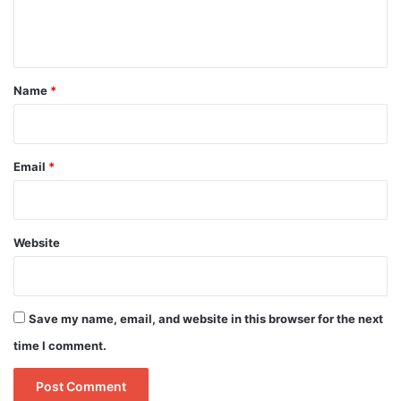
e
n
t
*
Name
*
Email
*
Website
Save my name, email, and website in this browser for the next
time I comment.