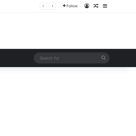
Log In
Random Article
Sidebar
Follow
Search
for