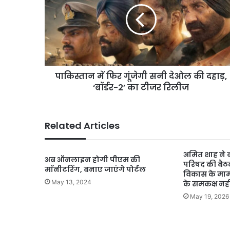
गूंजेगी
सनी
देओल
की
दहाड़,
‘बॉर्डर-2’
पाकिस्तान में फिर गूंजेगी सनी देओल की दहाड़,
का
टीजर
‘बॉर्डर-2’ का टीजर रिलीज
रिलीज
Related Articles
अमित शाह ने बस्
अब ऑनलाइन होगी पीएम की
परिषद की बैठक,
माॅनीटरिंग, बनाए जाएंगे पोर्टल
विकास के मामले 
May 13, 2024
के समकक्ष नही
May 19, 2026