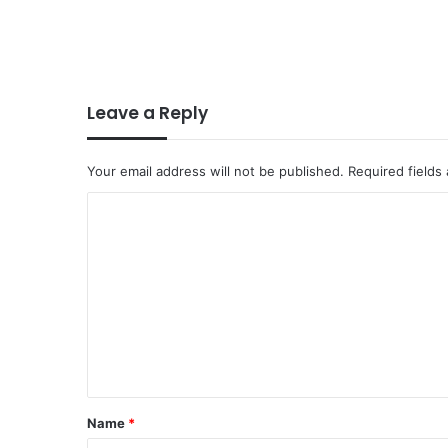
Leave a Reply
Your email address will not be published.
Required fields
C
o
m
m
e
n
t
*
Name
*